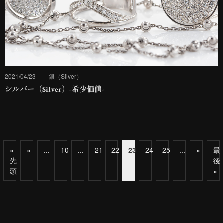
2021/04/23
銀（Silver）
シルバー（Silver）-希少価値-
«
«
...
10
...
21
22
23
24
25
...
»
最
先
後
頭
»