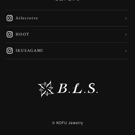
Ailecroire
HOOT
IKUSAGAMI
© KOFU Jewelry