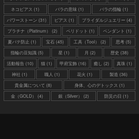
ネコピアス (1)
バラの意味 (1)
バラの指輪 (1)
パワーストーン (31)
ピアス (1)
ブライダルジュエリー (4)
プラチナ（Platinum） (2)
ペリドット (1)
ペンダント (1)
夏バテ防止 (1)
宝石 (45)
工具（Tool） (2)
思考 (5)
指輪の豆知識 (5)
星 (1)
月 (2)
歴史 (38)
活動報告 (10)
猫 (1)
甲府宝飾 (16)
癒し (2)
真珠 (1)
神社 (1)
職人 (1)
花火 (1)
製造 (36)
貴金属について (8)
身体、心のデトックス (1)
金（GOLD） (4)
銀（Silver） (2)
防災の日 (1)