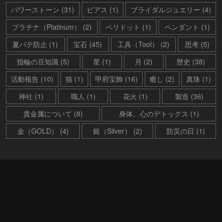
パワーストーン (31)
ピアス (1)
ブライダルジュエリー (4)
プラチナ（Platinum） (2)
ペリドット (1)
ペンダント (1)
夏バテ防止 (1)
宝石 (45)
工具（Tool） (2)
思考 (5)
指輪の豆知識 (5)
星 (1)
月 (2)
歴史 (38)
活動報告 (10)
猫 (1)
甲府宝飾 (16)
癒し (2)
真珠 (1)
神社 (1)
職人 (1)
花火 (1)
製造 (36)
貴金属について (8)
身体、心のデトックス (1)
金（GOLD） (4)
銀（Silver） (2)
防災の日 (1)