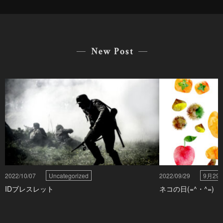
New Post
2022/10/07
Uncategorized
2022/09/29
9月2
IDブレスレット
ネコの日(=^・^=)