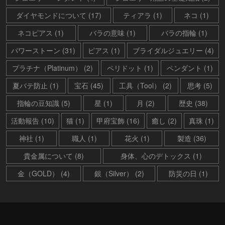
ダイヤモンドについて (17)
ティアラ (1)
ネコ (1)
ネコピアス (1)
バラの意味 (1)
バラの指輪 (1)
パワーストーン (31)
ピアス (1)
ブライダルジュエリー (4)
プラチナ（Platinum） (2)
ペリドット (1)
ペンダント (1)
夏バテ防止 (1)
宝石 (45)
工具（Tool） (2)
思考 (5)
指輪の豆知識 (5)
星 (1)
月 (2)
歴史 (38)
活動報告 (10)
猫 (1)
甲府宝飾 (16)
癒し (2)
真珠 (1)
神社 (1)
職人 (1)
花火 (1)
製造 (36)
貴金属について (8)
身体、心のデトックス (1)
金（GOLD） (4)
銀（Silver） (2)
防災の日 (1)