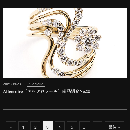
2021/09/23
Ailecroire
Ailecroire（エルクロワール）商品紹介No.28
«
1
2
3
4
5
...
»
最後 »