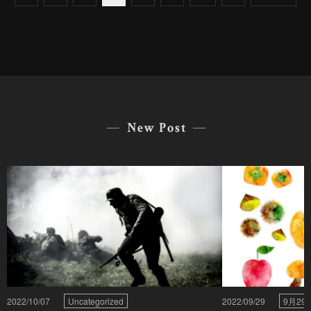
New Post
2022/10/07
Uncategorized
2022/09/29
9月2