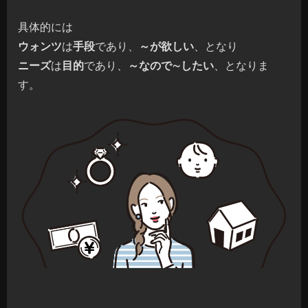
具体的には
ウォンツ
は
手段
であり、
～が欲しい
、となり
ニーズ
は
目的
であり、
～なので∼したい
、となりま
す。