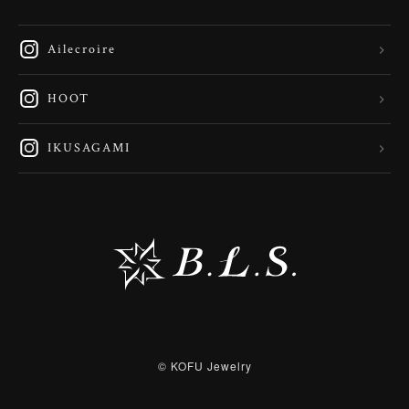
Ailecroire
HOOT
IKUSAGAMI
© KOFU Jewelry