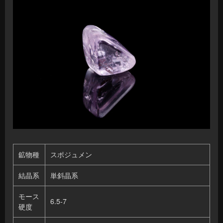
鉱物種
スポジュメン
結晶系
単斜晶系
モース
6.5-7
硬度